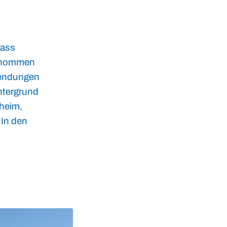
dass
genommen
wendungen
intergrund
sheim,
 In den