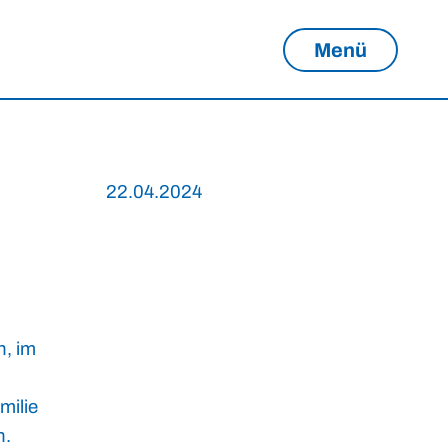
Menü
22.04.2024
n, im
milie
n.