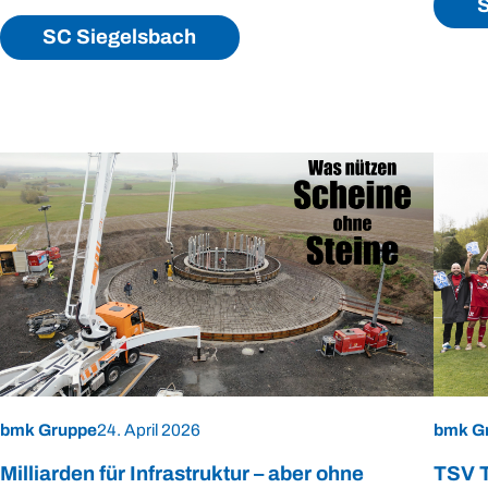
S
SC Siegelsbach
bmk Gruppe
24. April 2026
bmk G
Milliarden für Infrastruktur – aber ohne
TSV T