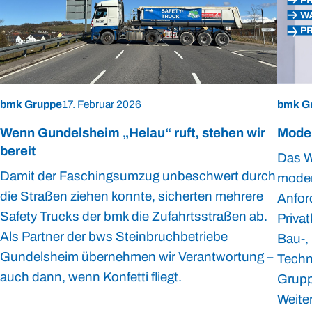
bmk Gruppe
17. Februar 2026
bmk G
Wenn Gundelsheim „Helau“ ruft, stehen wir
Moder
bereit
Das W
Damit der Faschingsumzug unbeschwert durch
moder
die Straßen ziehen konnte, sicherten mehrere
Anfor
Safety Trucks der bmk die Zufahrtsstraßen ab.
Priva
Als Partner der bws Steinbruchbetriebe
Bau-, 
Gundelsheim übernehmen wir Verantwortung –
Techn
auch dann, wenn Konfetti fliegt.
Grupp
Weite