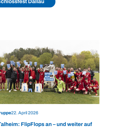
chlossfest Dallau
ruppe
22. April 2026
alheim: FlipFlops an – und weiter auf