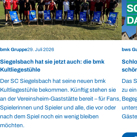
bmk Gruppe
29. Juli 2026
bws G
Siegelsbach hat sie jetzt auch: die bmk
Schlo
Kultliegestühle
schön
Der SC Siegelsbach hat seine neuen bmk
Das Sc
Kultliegestühle bekommen. Künftig stehen sie
zu ei
an der Vereinsheim-Gaststätte bereit – für Fans,
Begeg
Spielerinnen und Spieler und alle, die vor oder
unter
nach dem Spiel noch ein wenig bleiben
Gäste
möchten.