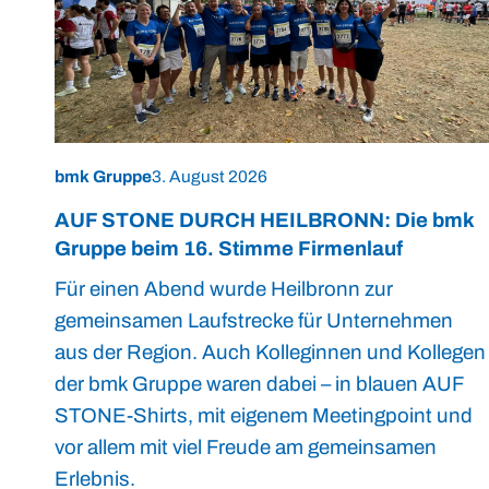
bmk Gruppe
3. August 2026
AUF STONE DURCH HEILBRONN: Die bmk
Gruppe beim 16. Stimme Firmenlauf
Für einen Abend wurde Heilbronn zur
gemeinsamen Laufstrecke für Unternehmen
aus der Region. Auch Kolleginnen und Kollegen
der bmk Gruppe waren dabei – in blauen AUF
STONE-Shirts, mit eigenem Meetingpoint und
vor allem mit viel Freude am gemeinsamen
Erlebnis.