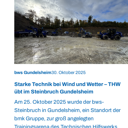
bws Gundelsheim
30. Oktober 2025
Starke Technik bei Wind und Wetter – THW
übt im Steinbruch Gundelsheim
Am 25. Oktober 2025 wurde der bws-
Steinbruch in Gundelsheim, ein Standort der
bmk Gruppe, zur groß angelegten
Trainingsarena des Technischen Hilfswerks