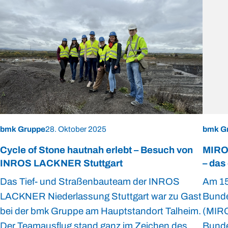
bmk Gruppe
28. Oktober 2025
bmk G
Cycle of Stone hautnah erlebt – Besuch von
MIRO 
INROS LACKNER Stuttgart
– das
Das Tief- und Straßenbauteam der INROS
Am 15
LACKNER Niederlassung Stuttgart war zu Gast
Bunde
bei der bmk Gruppe am Hauptstandort Talheim.
(MIRO
Der Teamausflug stand ganz im Zeichen des
Bunde