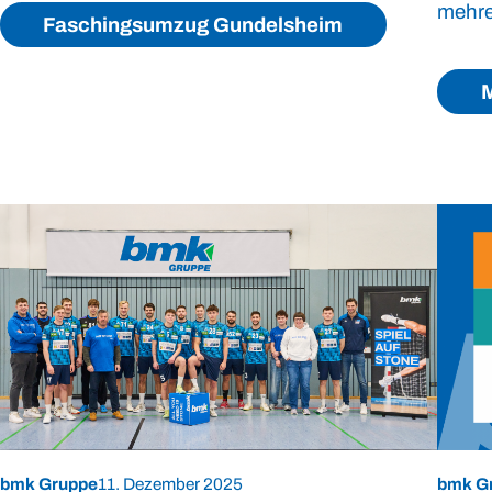
mehre
Faschingsumzug Gundelsheim
M
bmk Gruppe
11. Dezember 2025
bmk G